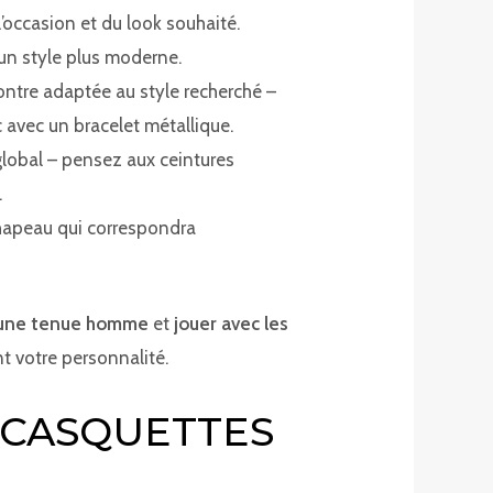
l’occasion et du look souhaité.
un style plus moderne.
ontre adaptée au style recherché –
c avec un bracelet métallique.
 global – pensez aux ceintures
.
chapeau qui correspondra
r une tenue homme
et
jouer avec les
nt votre personnalité.
 CASQUETTES