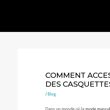
Aller
au
contenu
COMMENT ACCES
DES CASQUETTE
/
Blog
Dans un monde où la
mode mascul