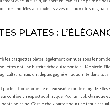
itement avec un t-shirt, un short en jean et une paire de bask
 pour des modèles aux couleurs vives ou aux motifs originaux
ES PLATES : L’ÉLÉGAN
vrir les casquettes plates, également connues sous le nom d
quettes ont une histoire riche qui remonte au 14e siècle. Ell
s agriculteurs, mais ont depuis gagné en popularité dans tous 
 par leur forme arrondie et leur visière courte et rigide. Ell
 leur confère un aspect sophistiqué. Pour un look classique e
n pantalon chino. C’est le choix parfait pour une tenue casual