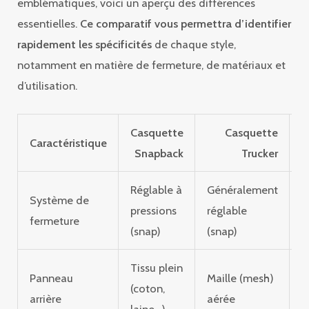
emblématiques, voici un aperçu des différences
essentielles.
Ce comparatif vous permettra d’identifier
rapidement les spécificités
de chaque style,
notamment en matière de fermeture, de matériaux et
d’utilisation.
Casquette
Casquette
Caractéristique
Snapback
Trucker
Réglable à
Généralement
Système de
A
pressions
réglable
fermeture
f
(snap)
(snap)
Tissu plein
Panneau
Maille (mesh)
T
(coton,
arrière
aérée
e
laine…)