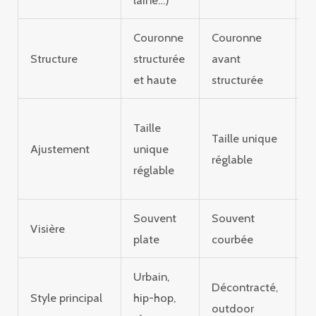
Couronne
Couronne
C
Structure
structurée
avant
s
et haute
structurée
T
Taille
Taille unique
s
Ajustement
unique
réglable
n
réglable
r
Souvent
Souvent
P
Visière
plate
courbée
c
Urbain,
S
Décontracté,
Style principal
hip-hop,
é
outdoor